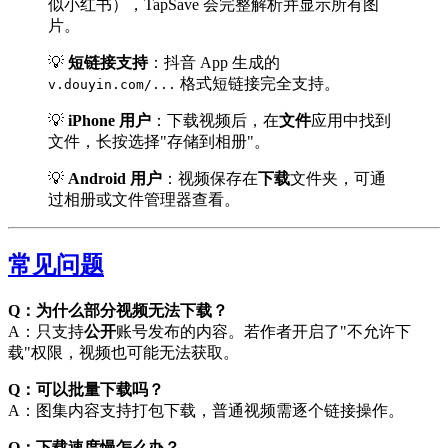
似小红书），TapSave 会完整解析并显示所有图
片。
💡
短链接支持
：抖音 App 生成的
格式短链接完全支持。
v.douyin.com/...
💡
iPhone 用户
：下载视频后，在
文件
应用中找到
文件，长按选择"存储到相册"。
💡
Android 用户
：视频保存在
下载
文件夹，可通
过相册或文件管理器查看。
常见问题
Q：为什么部分视频无法下载？
A：只支持
公开
账号发布的内容。若作者开启了"不允许下
载"权限，视频也可能无法获取。
Q：可以批量下载吗？
A：图集内容支持打包下载，普通视频需逐个链接操作。
Q：下载速度慢怎么办？