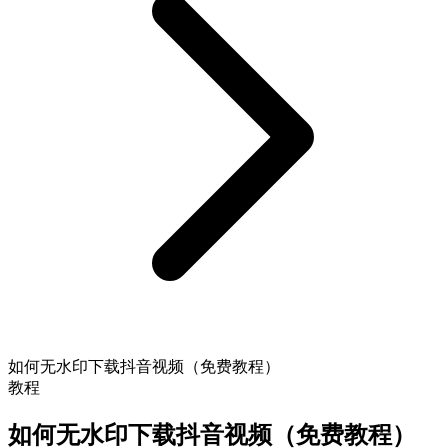
如何无水印下载抖音视频（免费教程）
教程
如何无水印下载抖音视频（免费教程）