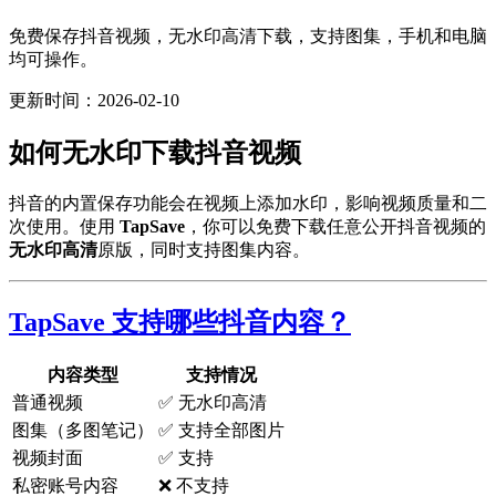
免费保存抖音视频，无水印高清下载，支持图集，手机和电脑
均可操作。
更新时间：2026-02-10
如何无水印下载抖音视频
抖音的内置保存功能会在视频上添加水印，影响视频质量和二
次使用。使用
TapSave
，你可以免费下载任意公开抖音视频的
无水印高清
原版，同时支持图集内容。
TapSave 支持哪些抖音内容？
内容类型
支持情况
普通视频
✅ 无水印高清
图集（多图笔记）
✅ 支持全部图片
视频封面
✅ 支持
私密账号内容
❌ 不支持