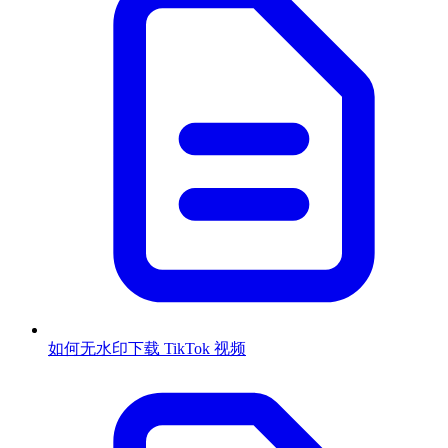
如何无水印下载 TikTok 视频